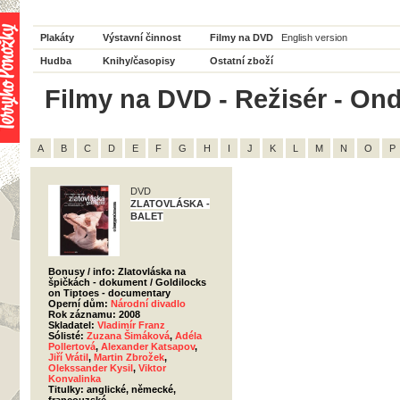
Plakáty
Výstavní činnost
Filmy na DVD
English version
Hudba
Knihy/časopisy
Ostatní zboží
Filmy na DVD - Režisér - Ond
A
B
C
D
E
F
G
H
I
J
K
L
M
N
O
P
DVD
ZLATOVLÁSKA -
BALET
Bonusy / info: Zlatovláska na
špičkách - dokument / Goldilocks
on Tiptoes - documentary
Operní dům:
Národní divadlo
Rok záznamu: 2008
Skladatel:
Vladimír Franz
Sólisté:
Zuzana Šimáková
,
Adéla
Pollertová
,
Alexander Katsapov
,
Jiří Vrátil
,
Martin Zbrožek
,
Olekssander Kysil
,
Viktor
Konvalinka
Titulky: anglické, německé,