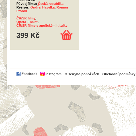
francouzské
Původ filmu:
Česká republika
Režisér:
Ondřej Havelka
,
Roman
Prorok
ČR/SR filmy
,
Opera + balet
,
ČR/SR filmy s anglickými titulky
399 Kč
PayPal
Facebook
Instagram
O Terryho ponožkách
Obchodní podmínky