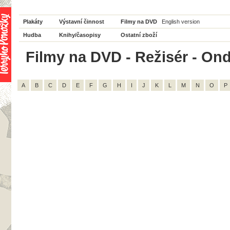
Plakáty
Výstavní činnost
Filmy na DVD
English version
Hudba
Knihy/časopisy
Ostatní zboží
Filmy na DVD - Režisér - Ond
A
B
C
D
E
F
G
H
I
J
K
L
M
N
O
P