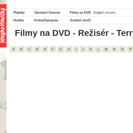
Plakáty
Výstavní činnost
Filmy na DVD
English version
Hudba
Knihy/časopisy
Ostatní zboží
Filmy na DVD - Režisér - Ter
A
B
C
D
E
F
G
H
I
J
K
L
M
N
O
P