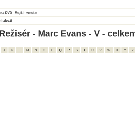
 na DVD
English version
ní zboží
Režisér - Marc Evans - V - celkem
J
K
L
M
N
O
P
Q
R
S
T
U
V
W
X
Y
Z