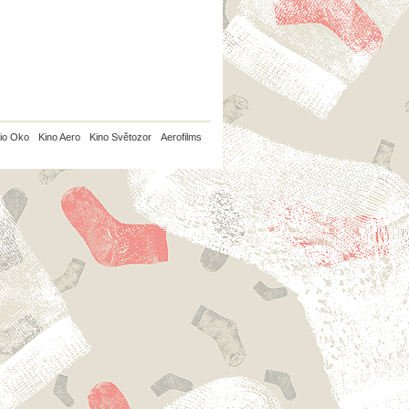
io Oko
Kino Aero
Kino Světozor
Aerofilms