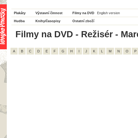
Plakáty
Výstavní činnost
Filmy na DVD
English version
Hudba
Knihy/časopisy
Ostatní zboží
Filmy na DVD - Režisér - Mar
A
B
C
D
E
F
G
H
I
J
K
L
M
N
O
P