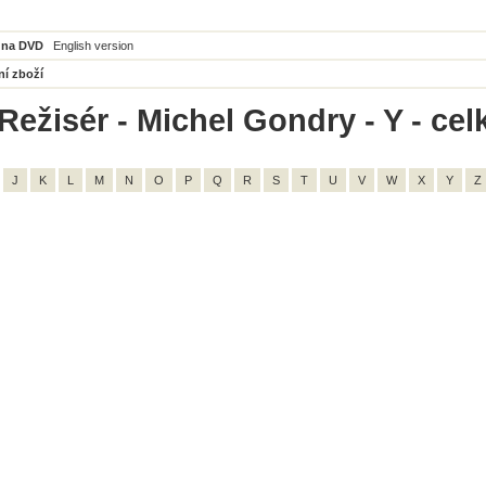
 na DVD
English version
ní zboží
Režisér - Michel Gondry - Y - cel
J
K
L
M
N
O
P
Q
R
S
T
U
V
W
X
Y
Z