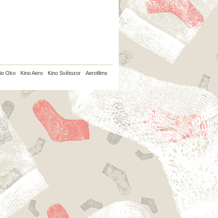
io Oko
Kino Aero
Kino Světozor
Aerofilms