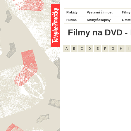
Plakáty
Výstavní činnost
Filmy
Hudba
Knihy/časopisy
Ostat
Filmy na DVD - 
A
B
C
D
E
F
G
H
I