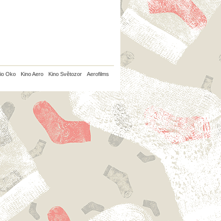
io Oko
Kino Aero
Kino Světozor
Aerofilms