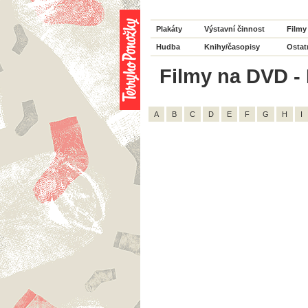
Plakáty
Výstavní činnost
Filmy
Hudba
Knihy/časopisy
Ostat
Filmy na DVD - 
A
B
C
D
E
F
G
H
I