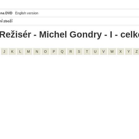
 na DVD
English version
ní zboží
Režisér - Michel Gondry - I - cel
J
K
L
M
N
O
P
Q
R
S
T
U
V
W
X
Y
Z