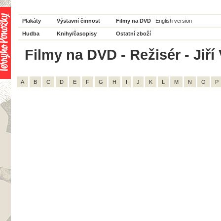
Plakáty
Výstavní činnost
Filmy na DVD
English version
Hudba
Knihy/časopisy
Ostatní zboží
Filmy na DVD - Režisér - Jiří 
A
B
C
D
E
F
G
H
I
J
K
L
M
N
O
P