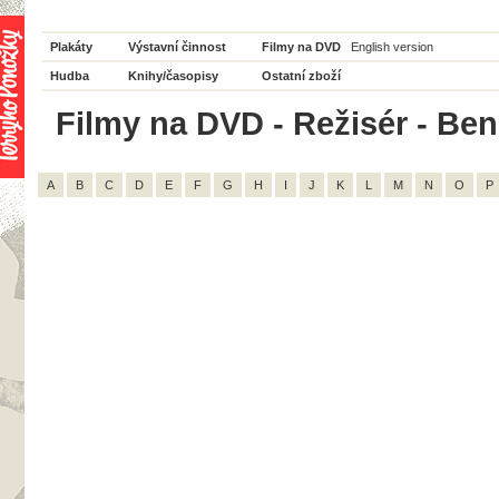
Plakáty
Výstavní činnost
Filmy na DVD
English version
Hudba
Knihy/časopisy
Ostatní zboží
Filmy na DVD - Režisér - Ben 
A
B
C
D
E
F
G
H
I
J
K
L
M
N
O
P