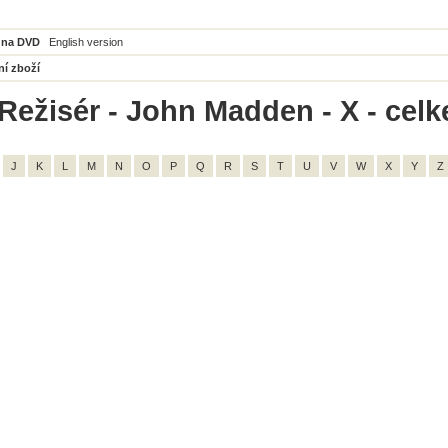
 na DVD
English version
ní zboží
Režisér - John Madden - X - celk
J
K
L
M
N
O
P
Q
R
S
T
U
V
W
X
Y
Z