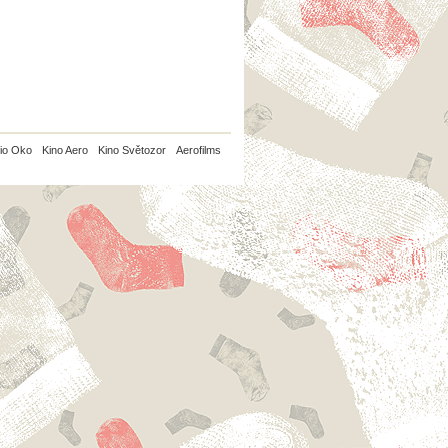
io Oko
Kino Aero
Kino Světozor
Aerofilms