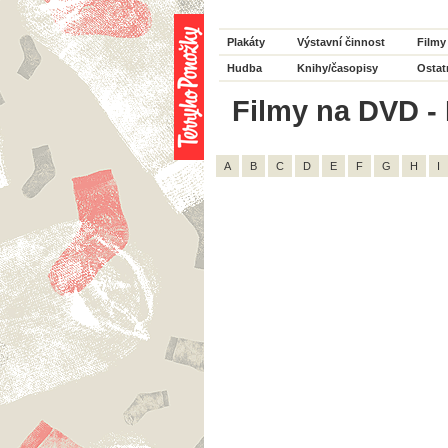
Plakáty
Výstavní činnost
Filmy
Hudba
Knihy/časopisy
Ostat
Filmy na DVD - 
A
B
C
D
E
F
G
H
I