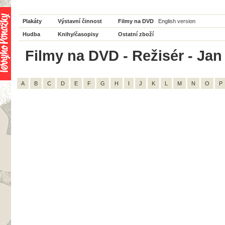
Plakáty
Výstavní činnost
Filmy na DVD
English version
Hudba
Knihy/časopisy
Ostatní zboží
Filmy na DVD - Režisér - Jan
A
B
C
D
E
F
G
H
I
J
K
L
M
N
O
P