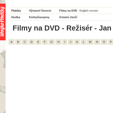
Plakáty
Výstavní činnost
Filmy na DVD
English version
Hudba
Knihy/časopisy
Ostatní zboží
Filmy na DVD - Režisér - Jan
A
B
C
D
E
F
G
H
I
J
K
L
M
N
O
P