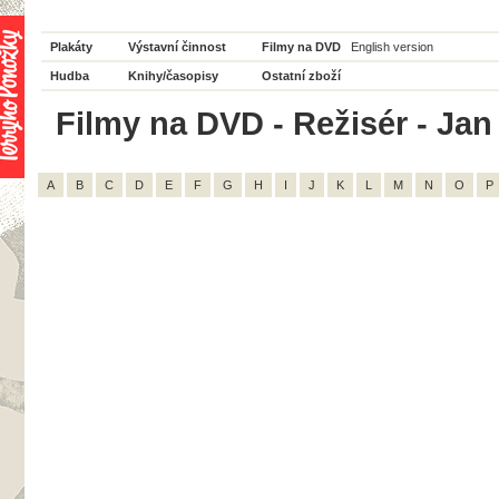
Plakáty
Výstavní činnost
Filmy na DVD
English version
Hudba
Knihy/časopisy
Ostatní zboží
Filmy na DVD - Režisér - Jan 
A
B
C
D
E
F
G
H
I
J
K
L
M
N
O
P