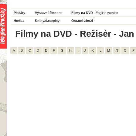
Plakáty
Výstavní činnost
Filmy na DVD
English version
Hudba
Knihy/časopisy
Ostatní zboží
Filmy na DVD - Režisér - Jan
A
B
C
D
E
F
G
H
I
J
K
L
M
N
O
P