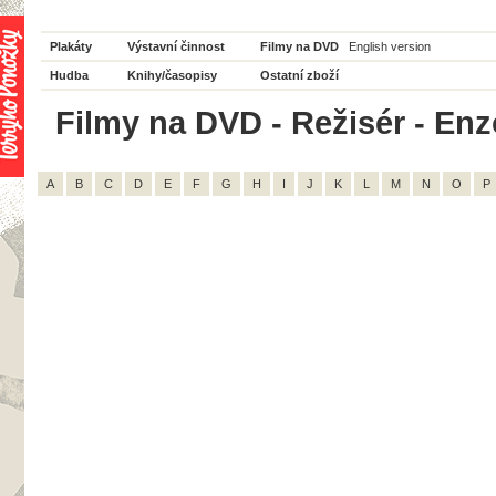
Plakáty
Výstavní činnost
Filmy na DVD
English version
Hudba
Knihy/časopisy
Ostatní zboží
Filmy na DVD - Režisér - Enz
A
B
C
D
E
F
G
H
I
J
K
L
M
N
O
P