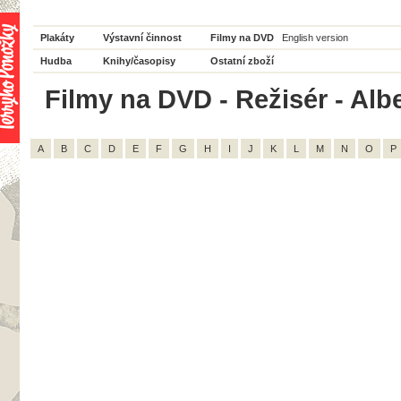
Plakáty
Výstavní činnost
Filmy na DVD
English version
Hudba
Knihy/časopisy
Ostatní zboží
Filmy na DVD - Režisér - Albe
A
B
C
D
E
F
G
H
I
J
K
L
M
N
O
P