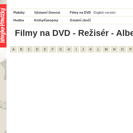
Plakáty
Výstavní činnost
Filmy na DVD
English version
Hudba
Knihy/časopisy
Ostatní zboží
Filmy na DVD - Režisér - Alb
A
B
C
D
E
F
G
H
I
J
K
L
M
N
O
P