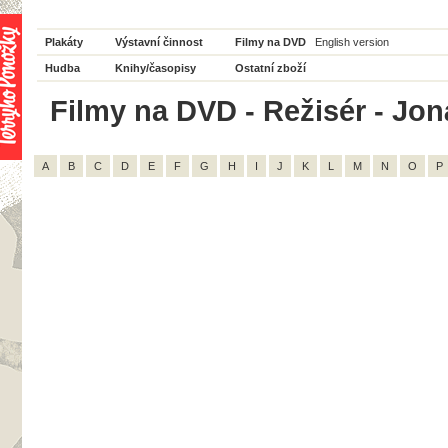
Plakáty
Výstavní činnost
Filmy na DVD
English version
Hudba
Knihy/časopisy
Ostatní zboží
Filmy na DVD - Režisér - Jon
A
B
C
D
E
F
G
H
I
J
K
L
M
N
O
P