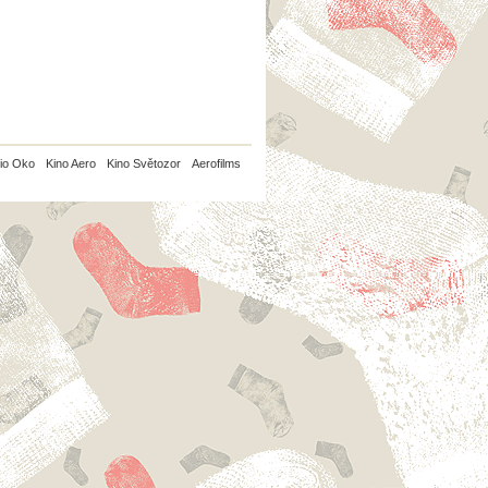
io Oko
Kino Aero
Kino Světozor
Aerofilms