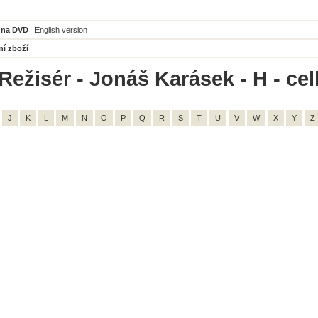
 na DVD
English version
ní zboží
Režisér - Jonáš Karásek - H - ce
J
K
L
M
N
O
P
Q
R
S
T
U
V
W
X
Y
Z