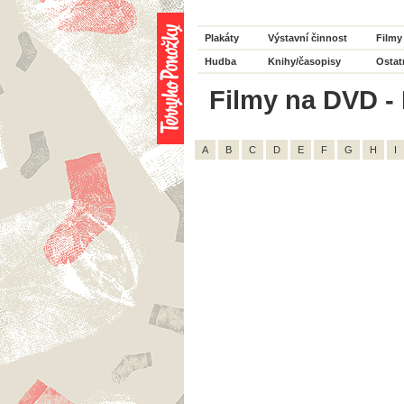
Plakáty
Výstavní činnost
Filmy
Hudba
Knihy/časopisy
Ostat
Filmy na DVD - 
A
B
C
D
E
F
G
H
I