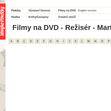
Plakáty
Výstavní činnost
Filmy na DVD
English version
Hudba
Knihy/časopisy
Ostatní zboží
Filmy na DVD - Režisér - Mar
A
B
C
D
E
F
G
H
I
J
K
L
M
N
O
P