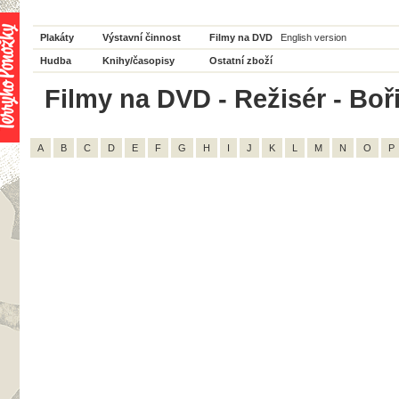
Plakáty
Výstavní činnost
Filmy na DVD
English version
Hudba
Knihy/časopisy
Ostatní zboží
Filmy na DVD - Režisér - Boři
A
B
C
D
E
F
G
H
I
J
K
L
M
N
O
P