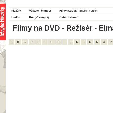
Plakáty
Výstavní činnost
Filmy na DVD
English version
Hudba
Knihy/časopisy
Ostatní zboží
Filmy na DVD - Režisér - Elm
A
B
C
D
E
F
G
H
I
J
K
L
M
N
O
P