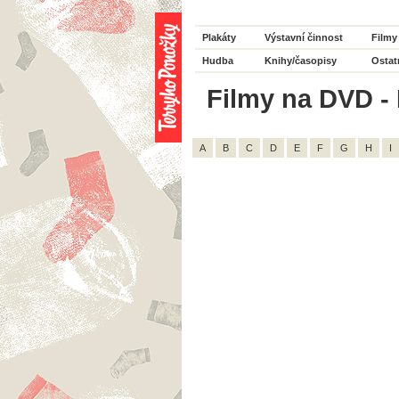
Plakáty
Výstavní činnost
Filmy
Hudba
Knihy/časopisy
Ostat
Filmy na DVD - 
A
B
C
D
E
F
G
H
I