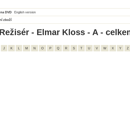
 na DVD
English version
ní zboží
Režisér - Elmar Kloss - A - celke
J
K
L
M
N
O
P
Q
R
S
T
U
V
W
X
Y
Z