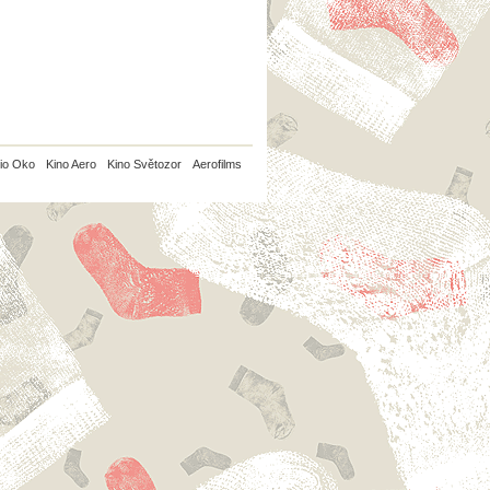
io Oko
Kino Aero
Kino Světozor
Aerofilms