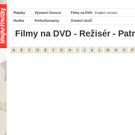
Plakáty
Výstavní činnost
Filmy na DVD
English version
Hudba
Knihy/časopisy
Ostatní zboží
Filmy na DVD - Režisér - Patri
A
B
C
D
E
F
G
H
I
J
K
L
M
N
O
P