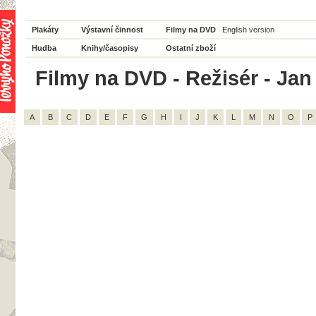
Plakáty
Výstavní činnost
Filmy na DVD
English version
Hudba
Knihy/časopisy
Ostatní zboží
Filmy na DVD - Režisér - Jan 
A
B
C
D
E
F
G
H
I
J
K
L
M
N
O
P