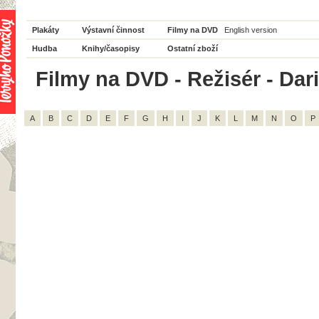
Plakáty
Výstavní činnost
Filmy na DVD
English version
Hudba
Knihy/časopisy
Ostatní zboží
Filmy na DVD - Režisér - Dar
A
B
C
D
E
F
G
H
I
J
K
L
M
N
O
P