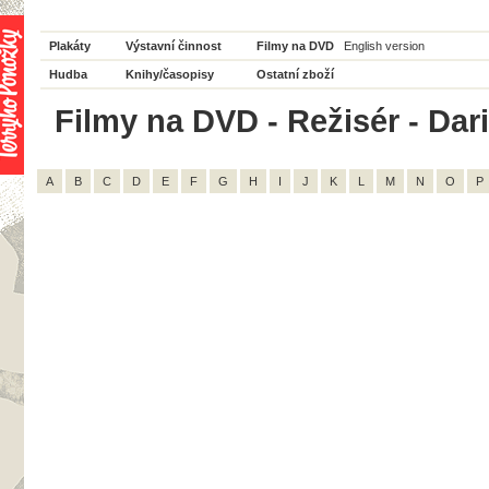
Plakáty
Výstavní činnost
Filmy na DVD
English version
Hudba
Knihy/časopisy
Ostatní zboží
Filmy na DVD - Režisér - Dar
A
B
C
D
E
F
G
H
I
J
K
L
M
N
O
P