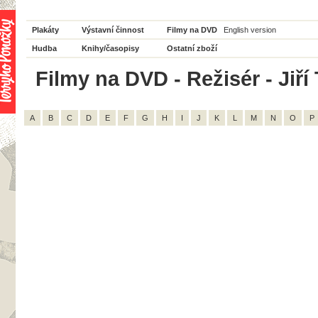
Plakáty
Výstavní činnost
Filmy na DVD
English version
Hudba
Knihy/časopisy
Ostatní zboží
Filmy na DVD - Režisér - Jiří
A
B
C
D
E
F
G
H
I
J
K
L
M
N
O
P