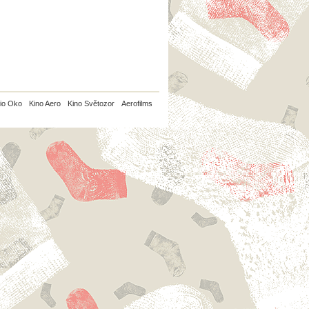
io Oko
Kino Aero
Kino Světozor
Aerofilms