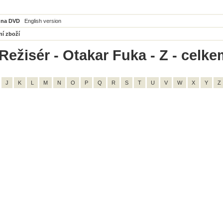
 na DVD
English version
ní zboží
Režisér - Otakar Fuka - Z - celke
J
K
L
M
N
O
P
Q
R
S
T
U
V
W
X
Y
Z