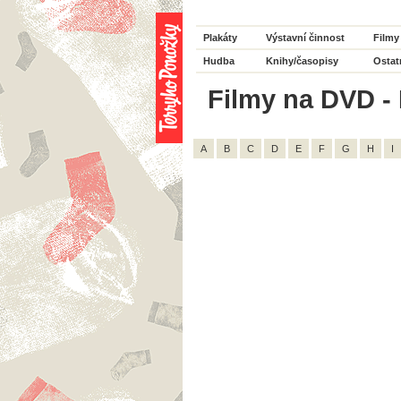
Plakáty
Výstavní činnost
Filmy
Hudba
Knihy/časopisy
Ostat
Filmy na DVD - 
A
B
C
D
E
F
G
H
I