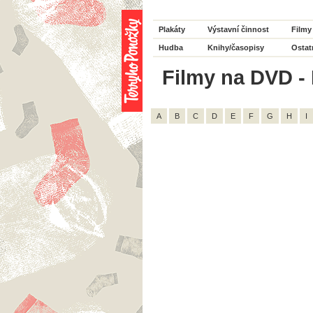
Plakáty
Výstavní činnost
Filmy
Hudba
Knihy/časopisy
Ostat
Filmy na DVD - 
A
B
C
D
E
F
G
H
I