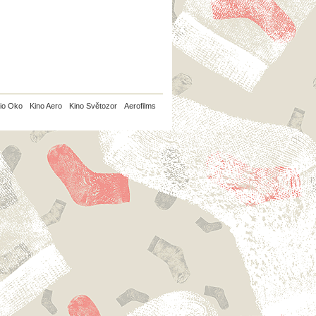
io Oko
Kino Aero
Kino Světozor
Aerofilms