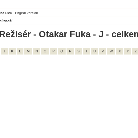
 na DVD
English version
ní zboží
Režisér - Otakar Fuka - J - celke
J
K
L
M
N
O
P
Q
R
S
T
U
V
W
X
Y
Z