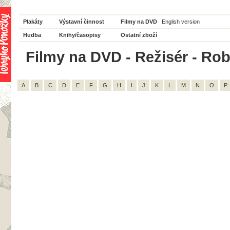
Plakáty
Výstavní činnost
Filmy na DVD
English version
Hudba
Knihy/časopisy
Ostatní zboží
Filmy na DVD - Režisér - Rob 
A
B
C
D
E
F
G
H
I
J
K
L
M
N
O
P