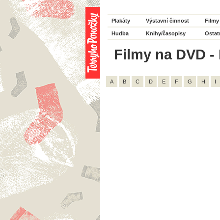
Plakáty
Výstavní činnost
Filmy
Hudba
Knihy/časopisy
Ostat
Filmy na DVD - 
A
B
C
D
E
F
G
H
I