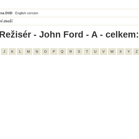
 na DVD
English version
ní zboží
Režisér - John Ford - A - celkem:
J
K
L
M
N
O
P
Q
R
S
T
U
V
W
X
Y
Z