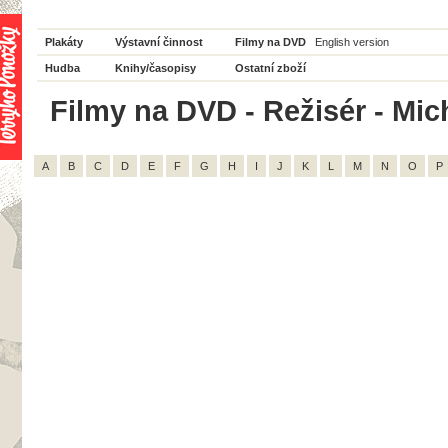
Plakáty
Výstavní činnost
Filmy na DVD
English version
Hudba
Knihy/časopisy
Ostatní zboží
Filmy na DVD - Režisér - Mich
A
B
C
D
E
F
G
H
I
J
K
L
M
N
O
P