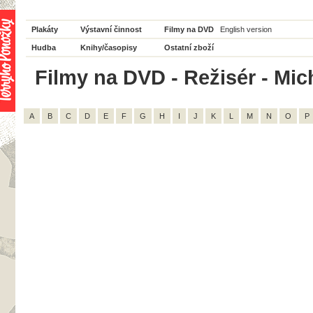
Plakáty
Výstavní činnost
Filmy na DVD
English version
Hudba
Knihy/časopisy
Ostatní zboží
Filmy na DVD - Režisér - Mic
A
B
C
D
E
F
G
H
I
J
K
L
M
N
O
P