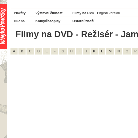
Plakáty
Výstavní činnost
Filmy na DVD
English version
Hudba
Knihy/časopisy
Ostatní zboží
Filmy na DVD - Režisér - Jam
A
B
C
D
E
F
G
H
I
J
K
L
M
N
O
P