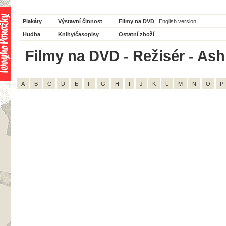
Plakáty
Výstavní činnost
Filmy na DVD
English version
Hudba
Knihy/časopisy
Ostatní zboží
Filmy na DVD - Režisér - Ash
A
B
C
D
E
F
G
H
I
J
K
L
M
N
O
P