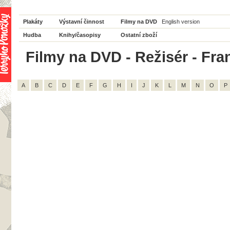
Plakáty
Výstavní činnost
Filmy na DVD
English version
Hudba
Knihy/časopisy
Ostatní zboží
Filmy na DVD - Režisér - Fran
A
B
C
D
E
F
G
H
I
J
K
L
M
N
O
P