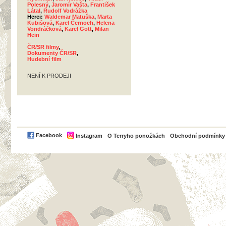
Polesný
,
Jaromír Vašta
,
František
Látal
,
Rudolf Vodrážka
Herci:
Waldemar Matuška
,
Marta
Kubišová
,
Karel Černoch
,
Helena
Vondráčková
,
Karel Gott
,
Milan
Hein
ČR/SR filmy
,
Dokumenty ČR/SR
,
Hudební film
NENÍ K PRODEJI
PayPal
Facebook
Instagram
O Terryho ponožkách
Obchodní podmínky