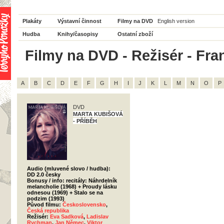
Plakáty
Výstavní činnost
Filmy na DVD
English version
Hudba
Knihy/časopisy
Ostatní zboží
Filmy na DVD - Režisér - Fran
A
B
C
D
E
F
G
H
I
J
K
L
M
N
O
P
DVD
MARTA KUBIŠOVÁ
- PŘÍBĚH
Audio (mluvené slovo / hudba):
DD 2.0 česky
Bonusy / info: recitály: Náhrdelník
melancholie (1968) + Proudy lásku
odnesou (1969) + Stalo se na
podzim (1993)
Původ filmu:
Československo
,
Česká republika
Režisér:
Eva Sadková
,
Ladislav
Rychman
,
Jan Němec
,
Viktor