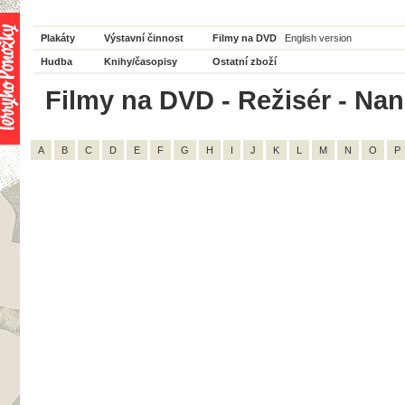
Plakáty
Výstavní činnost
Filmy na DVD
English version
Hudba
Knihy/časopisy
Ostatní zboží
Filmy na DVD - Režisér - Nan
A
B
C
D
E
F
G
H
I
J
K
L
M
N
O
P