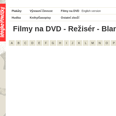
Plakáty
Výstavní činnost
Filmy na DVD
English version
Hudba
Knihy/časopisy
Ostatní zboží
Filmy na DVD - Režisér - Bla
A
B
C
D
E
F
G
H
I
J
K
L
M
N
O
P