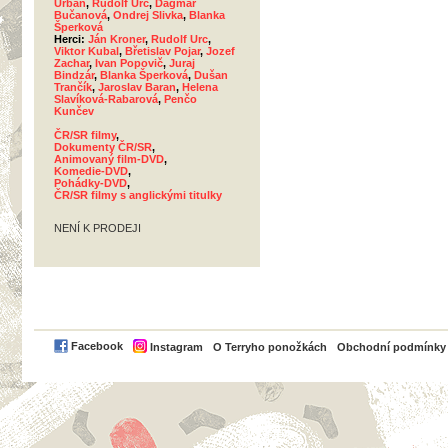
Urban
,
Rudolf Urc
,
Dagmar
Bučanová
,
Ondrej Slivka
,
Blanka
Šperková
Herci:
Ján Kroner
,
Rudolf Urc
,
Viktor Kubal
,
Břetislav Pojar
,
Jozef
Zachar
,
Ivan Popovič
,
Juraj
Bindzár
,
Blanka Šperková
,
Dušan
Trančík
,
Jaroslav Baran
,
Helena
Slavíková-Rabarová
,
Penčo
Kunčev
ČR/SR filmy
,
Dokumenty ČR/SR
,
Animovaný film-DVD
,
Komedie-DVD
,
Pohádky-DVD
,
ČR/SR filmy s anglickými titulky
NENÍ K PRODEJI
PayPal
Facebook
Instagram
O Terryho ponožkách
Obchodní podmínky