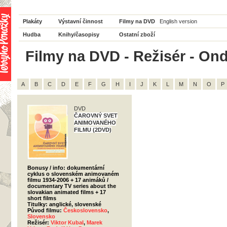
Plakáty
Výstavní činnost
Filmy na DVD
English version
Hudba
Knihy/časopisy
Ostatní zboží
Filmy na DVD - Režisér - Ondr
A
B
C
D
E
F
G
H
I
J
K
L
M
N
O
P
DVD
ČAROVNÝ SVET
ANIMOVANÉHO
FILMU (2DVD)
Bonusy / info: dokumentární
cyklus o slovenském animovaném
filmu 1934-2006 + 17 animáků /
documentary TV series about the
slovakian animated films + 17
short films
Titulky: anglické, slovenské
Původ filmu:
Československo
,
Slovensko
Režisér:
Viktor Kubal
,
Marek