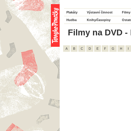
Plakáty
Výstavní činnost
Filmy
Hudba
Knihy/časopisy
Ostat
Filmy na DVD - R
A
B
C
D
E
F
G
H
I