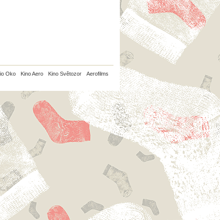
io Oko
Kino Aero
Kino Světozor
Aerofilms