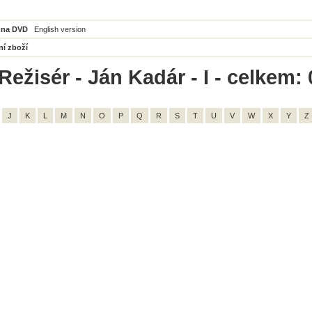
 na DVD
English version
ní zboží
ežisér - Ján Kadár - I - celkem: 
J
K
L
M
N
O
P
Q
R
S
T
U
V
W
X
Y
Z