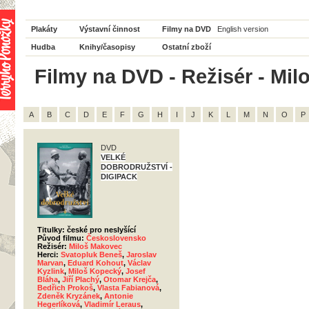
Plakáty
Výstavní činnost
Filmy na DVD
English version
Hudba
Knihy/časopisy
Ostatní zboží
Filmy na DVD - Režisér - Mil
A
B
C
D
E
F
G
H
I
J
K
L
M
N
O
P
DVD
VELKÉ
DOBRODRUŽSTVÍ -
DIGIPACK
Titulky: české pro neslyšící
Původ filmu:
Československo
Režisér:
Miloš Makovec
Herci:
Svatopluk Beneš
,
Jaroslav
Marvan
,
Eduard Kohout
,
Václav
Kyzlink
,
Miloš Kopecký
,
Josef
Bláha
,
Jiří Plachý
,
Otomar Krejča
,
Bedřich Prokoš
,
Vlasta Fabianová
,
Zdeněk Kryzánek
,
Antonie
Hegerlíková
,
Vladimír Leraus
,