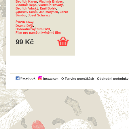
Bedřich Karen
,
Vladimír Brabec
,
Vladimír Řepa
,
Vladimír Hlavatý
,
Bedřich Vrbský
,
Emil Bolek
,
Jaroslav Seník
,
Jan Matýsek
,
Jozef
Šándor
,
Josef Schwarz
ČR/SR filmy
,
Drama-DVD
,
Dobrodružný film-DVD
,
Film pro pamětníky/němý film
99 Kč
PayPal
Facebook
Instagram
O Terryho ponožkách
Obchodní podmínky