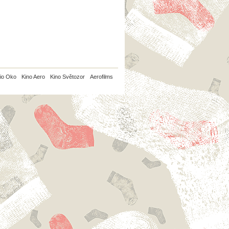
io Oko
Kino Aero
Kino Světozor
Aerofilms