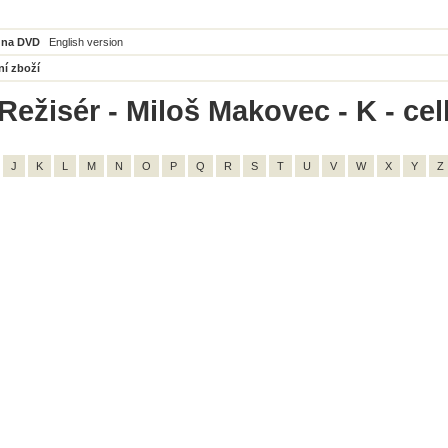
 na DVD
English version
ní zboží
Režisér - Miloš Makovec - K - ce
J
K
L
M
N
O
P
Q
R
S
T
U
V
W
X
Y
Z