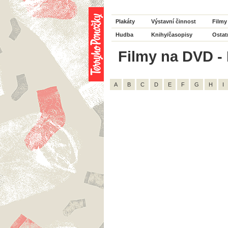
Plakáty
Výstavní činnost
Filmy
Hudba
Knihy/časopisy
Ostat
Filmy na DVD - 
A
B
C
D
E
F
G
H
I