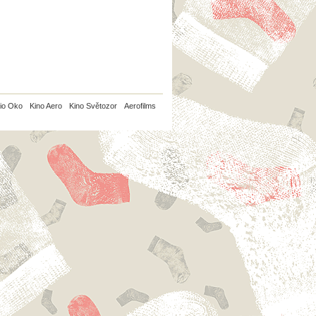
io Oko
Kino Aero
Kino Světozor
Aerofilms