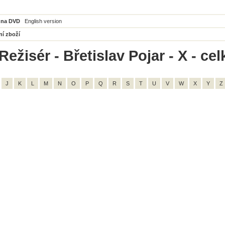
 na DVD
English version
ní zboží
ežisér - Břetislav Pojar - X - ce
J
K
L
M
N
O
P
Q
R
S
T
U
V
W
X
Y
Z