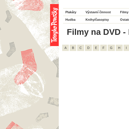
Plakáty
Výstavní činnost
Filmy
Hudba
Knihy/časopisy
Ostat
Filmy na DVD - R
A
B
C
D
E
F
G
H
I