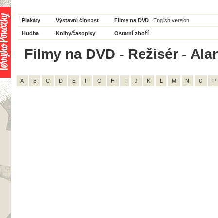
Plakáty
Výstavní činnost
Filmy na DVD
English version
Hudba
Knihy/časopisy
Ostatní zboží
Filmy na DVD - Režisér - Alan
A
B
C
D
E
F
G
H
I
J
K
L
M
N
O
P