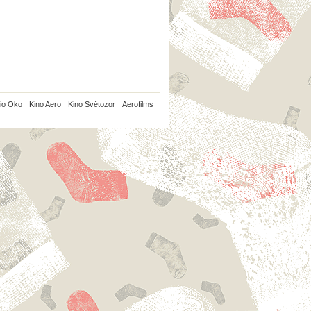
io Oko
Kino Aero
Kino Světozor
Aerofilms