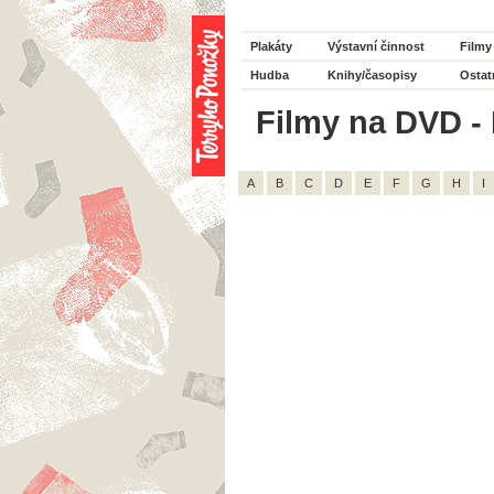
Plakáty
Výstavní činnost
Filmy
Hudba
Knihy/časopisy
Ostat
Filmy na DVD - 
A
B
C
D
E
F
G
H
I