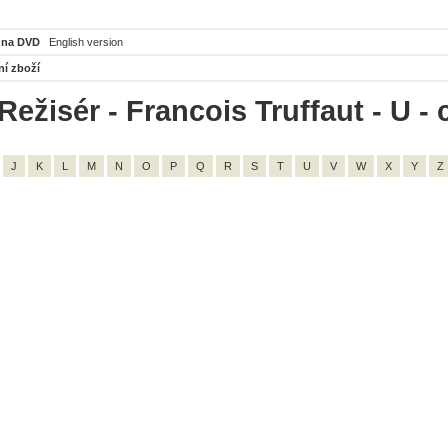
 na DVD
English version
ní zboží
Režisér - Francois Truffaut - U - 
J
K
L
M
N
O
P
Q
R
S
T
U
V
W
X
Y
Z