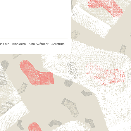
io Oko
Kino Aero
Kino Světozor
Aerofilms