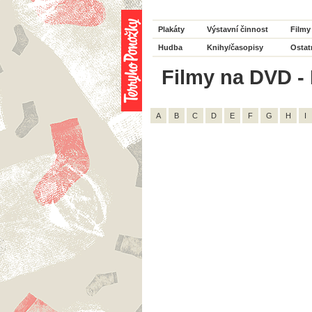
Plakáty
Výstavní činnost
Filmy
Hudba
Knihy/časopisy
Ostat
Filmy na DVD - 
A
B
C
D
E
F
G
H
I