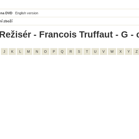
 na DVD
English version
ní zboží
Režisér - Francois Truffaut - G -
J
K
L
M
N
O
P
Q
R
S
T
U
V
W
X
Y
Z