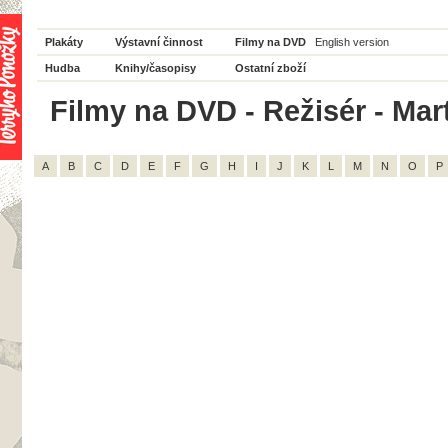
Plakáty
Výstavní činnost
Filmy na DVD
English version
Hudba
Knihy/časopisy
Ostatní zboží
Filmy na DVD - Režisér - Mart
A
B
C
D
E
F
G
H
I
J
K
L
M
N
O
P