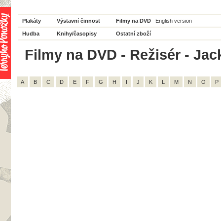
Plakáty
Výstavní činnost
Filmy na DVD
English version
Hudba
Knihy/časopisy
Ostatní zboží
Filmy na DVD - Režisér - Jac
A
B
C
D
E
F
G
H
I
J
K
L
M
N
O
P